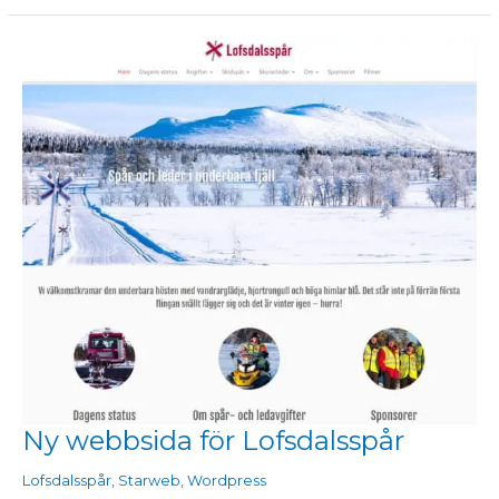
Ny webbsida för Lofsdalsspår
Ny
webbsida
Lofsdalsspår
,
Starweb
,
Wordpress
för