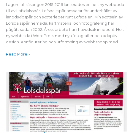
Lofsdalsspår
Lagom till säsongen 2015-2016 lanserades en helt ny webbsida
till av Lofsdalsspår. Lofsdalsspår ansvarar för underhållet av
längdskidspår och skoterleder runt Lofsdalen. Min skötseln av
Lofsdalsspår hemsida, kartmaterial och fotografering har
pågått sedan 2002. Årets arbete har i huvudsak inneburit: Helt
ny webbsida i WordPress med nya fotografier och adaptiv
design. Konfigurering och utformning av webbshopp med
Read More »