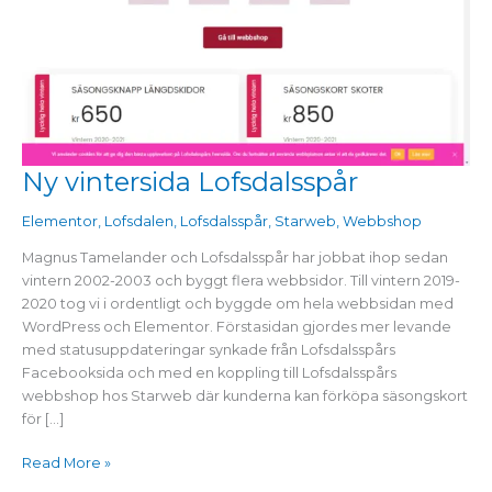
Ny vintersida Lofsdalsspår
Ny
vintersida
Elementor
,
Lofsdalen
,
Lofsdalsspår
,
Starweb
,
Webbshop
Lofsdalsspår
Magnus Tamelander och Lofsdalsspår har jobbat ihop sedan
vintern 2002-2003 och byggt flera webbsidor. Till vintern 2019-
2020 tog vi i ordentligt och byggde om hela webbsidan med
WordPress och Elementor. Förstasidan gjordes mer levande
med statusuppdateringar synkade från Lofsdalsspårs
Facebooksida och med en koppling till Lofsdalsspårs
webbshop hos Starweb där kunderna kan förköpa säsongskort
för […]
Read More »