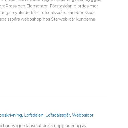
dPress och Elementor. Förstasidan gjordes mer
ingar synkade från Lofsdalsspårs Facebooksida
ofsdalsspårs webbshop hos Starweb där kunderna
eskrivning
,
Lofsdalen
,
Lofsdalsspår
,
Webbsidor
har nyligen lanserat årets uppgradering av