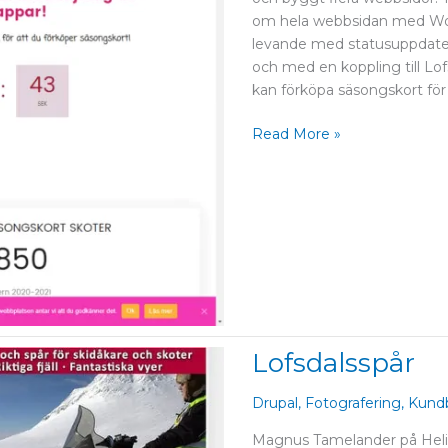
om hela webbsidan med Wor
levande med statusuppdater
och med en koppling till L
kan förköpa säsongskort för
Read More »
Lofsdalsspår
Lofsdalsspår
Drupal
,
Fotografering
,
Kundb
Magnus Tamelander på Helix 