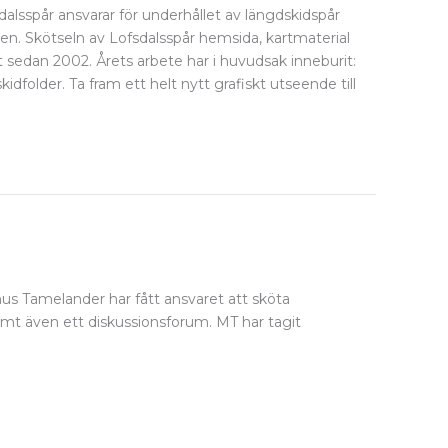
alsspår ansvarar för underhållet av längdskidspår
en. Skötseln av Lofsdalsspår hemsida, kartmaterial
 sedan 2002. Årets arbete har i huvudsak inneburit:
skidfolder. Ta fram ett helt nytt grafiskt utseende till
nus Tamelander har fått ansvaret att sköta
amt även ett diskussionsforum. MT har tagit