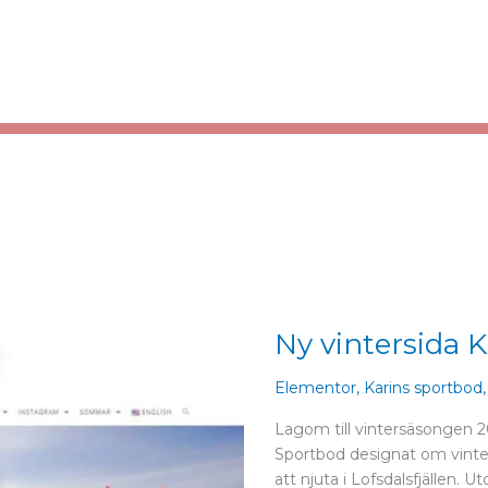
Ny vintersida 
Ny
vintersida
Karins
Elementor
,
Karins sportbod
Sportbod
Lagom till vintersäsongen 2
Sportbod designat om vinter
att njuta i Lofsdalsfjällen.