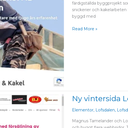
färdigställda byggprojekt so
snickerier och kakelarbete
byggd med
Read More »
Ny vintersida 
Ny
vintersida
Lofsdalsspår
Elementor
,
Lofsdalen
,
Lofsd
Magnus Tamelander och Lofs
och byggt flera webbsidor. T