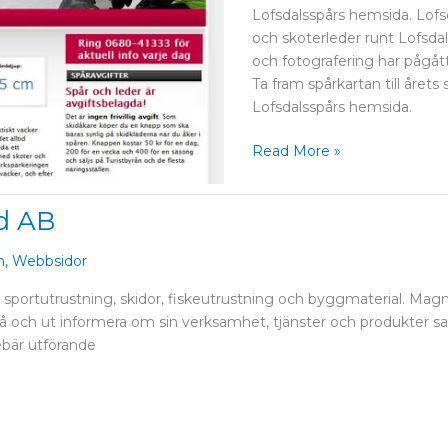
Lofsdalsspårs hemsida. Lofsd
och skoterleder runt Lofsdal
och fotografering har pågått
Ta fram spårkartan till årets 
Lofsdalsspårs hemsida.
Read More »
d AB
n
,
Webbsidor
t sportutrustning, skidor, fiskeutrustning och byggmaterial. Mag
nå och ut informera om sin verksamhet, tjänster och produkter s
ebär utförande