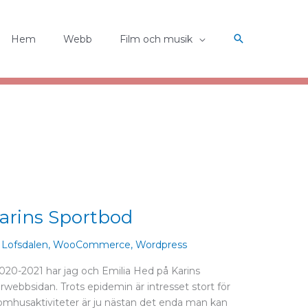
Hem
Webb
Film och musik
Karins Sportbod
,
Lofsdalen
,
WooCommerce
,
Wordpress
020-2021 har jag och Emilia Hed på Karins
webbsidan. Trots epidemin är intresset stort för
 Utomhusaktiviteter är ju nästan det enda man kan