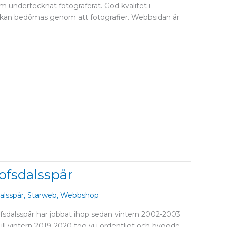
m undertecknat fotograferat. God kvalitet i
n kan bedömas genom att fotografier. Webbsidan är
Lofsdalsspår
alsspår
,
Starweb
,
Webbshop
dalsspår har jobbat ihop sedan vintern 2002-2003
ill vintern 2019-2020 tog vi i ordentligt och byggde