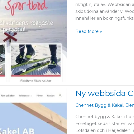
riktigt njuta av. Webbsidan
skidsidorna använder vi W
innehåller en bokningsfunkti
Read More »
Ny webbsida C
Ny
webbsida
Chennet
Chennet Bygg & Kakel
,
Ele
Bygg
Chennet bygg & Kakel i Lofs
&
Företaget sedan starten växt
Kakel
Lofsdalen och i Härjedalen.