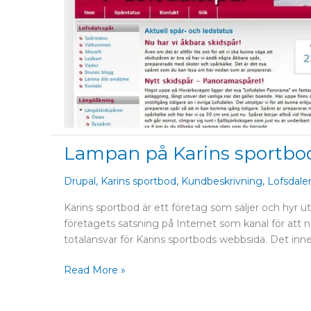
Lampan på Karins sportbo
Lampan
på
Karins
Drupal
,
Karins sportbod
,
Kundbeskrivning
,
Lofsdale
sportbod
Karins sportbod är ett företag som säljer och hyr u
AB
företagets satsning på Internet som kanal för att 
totalansvar för Karins sportbods webbsida. Det inn
Read More »