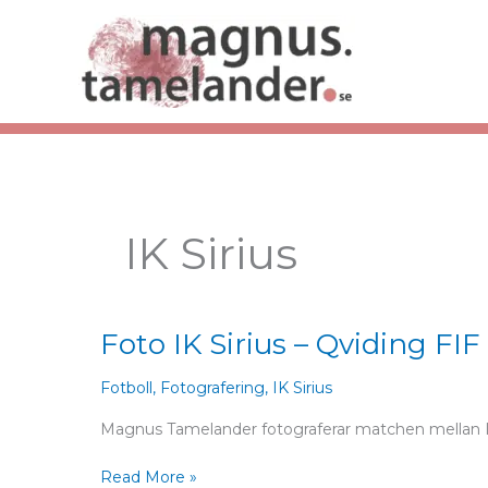
Hoppa
till
innehåll
IK Sirius
Foto IK Sirius – Qviding FIF 
Foto
IK
Sirius
Fotboll
,
Fotografering
,
IK Sirius
–
Magnus Tamelander fotograferar matchen mellan IK S
Qviding
FIF
Read More »