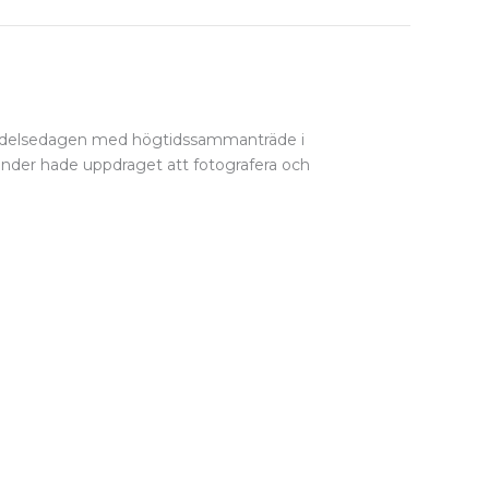
rar födelsedagen med högtidssammanträde i
elander hade uppdraget att fotografera och