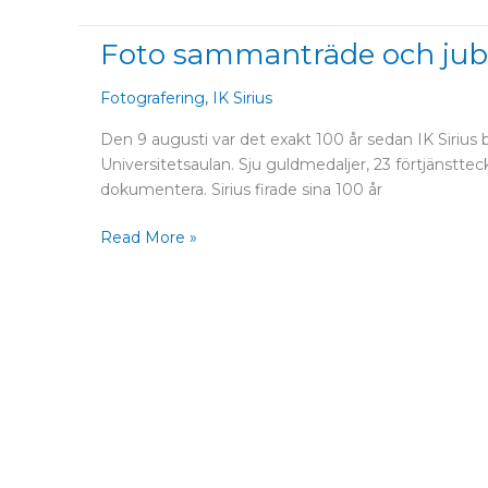
2-
3
Foto sammanträde och jubil
Foto
(0-
sammanträde
1)
och
Fotografering
,
IK Sirius
jubileumsfest
Den 9 augusti var det exakt 100 år sedan IK Sirius 
IK
Universitetsaulan. Sju guldmedaljer, 23 förtjänsttec
Sirius
dokumentera. Sirius firade sina 100 år
100
år
Read More »